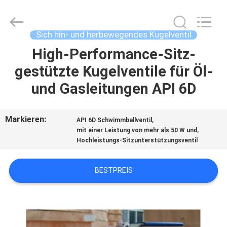
COOSAI
valve
group.
All
Rights
Sich hin- und herbewegendes Kugelventil
Reserved.
High-Performance-Sitz-
ZU
gestützte Kugelventile für Öl-
HAUSE
und Gasleitungen API 6D
PRODUKTE
Markieren:
,
API 6D Schwimmballventil
,
mit einer Leistung von mehr als 50 W und
ÜBER
Hochleistungs-Sitzunterstützungsventil
UNS
BESTPREIS
WERKSBESICHTIGUNG
QUALITÄTSKONTROLLE