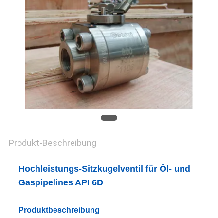
KONTAKT
MIT
UNS
NEUIGKEITEN
BITTE
UM
Produkt-Beschreibung
EIN
ANGEBOT
Hochleistungs-Sitzkugelventil für Öl- und
Gaspipelines API 6D
SITEMAP
Produktbeschreibung