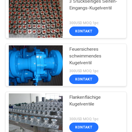
3 Stückseitiges Seiten-
Eingangs-Kugelventil
300USD MOQ:1pc
KONTAKT
Feuersicheres
schwimmendes
Kugelventil
300USD MOQ:1pc
KONTAKT
Flankenflächige
Kugelventile
300USD MOQ:1pc
KONTAKT