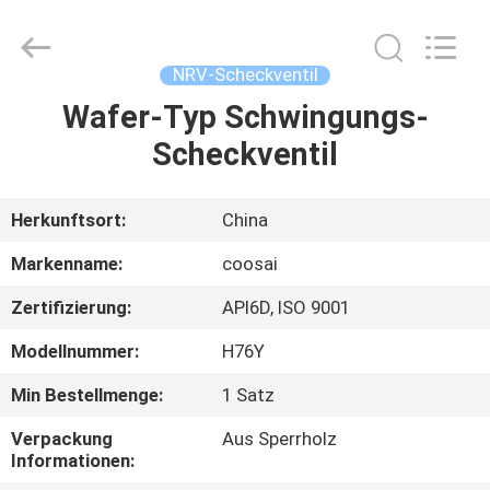
COOSAI
valve
group.
All
Rights
NRV-Scheckventil
Reserved.
Wafer-Typ Schwingungs-
ZU
Scheckventil
HAUSE
PRODUKTE
Herkunftsort:
China
Markenname:
coosai
ÜBER
Zertifizierung:
API6D, ISO 9001
UNS
Modellnummer:
H76Y
WERKSBESICHTIGUNG
Min Bestellmenge:
1 Satz
Verpackung
Aus Sperrholz
Informationen:
QUALITÄTSKONTROLLE