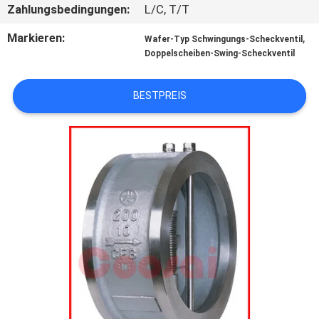
Zahlungsbedingungen:
L/C, T/T
KONTAKT
Markieren:
,
Wafer-Typ Schwingungs-Scheckventil
MIT
Doppelscheiben-Swing-Scheckventil
UNS
BESTPREIS
NEUIGKEITEN
BITTE
UM
EIN
ANGEBOT
SITEMAP