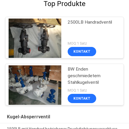
Top Produkte
2500LB Handradventil
MOQ:1 Satz
KONTAKT
BW Enden
geschmiedetem
Stahlkugelventil
MOQ:1 Satz
KONTAKT
Kugel-Absperrventil
1500LB mit Handrad betriebener Druckdichtungsverschluss