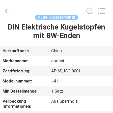
COOSAI
valve
group.
All
Rights
Kugel-Absperrventil
Reserved.
DIN Elektrische Kugelstopfen
ZU
mit BW-Enden
HAUSE
PRODUKTE
Herkunftsort:
China
Markenname:
coosai
ÜBER
Zertifizierung:
API6D, ISO 9001
UNS
Modellnummer:
J41
WERKSBESICHTIGUNG
Min Bestellmenge:
1 Satz
Verpackung
Aus Sperrholz
Informationen:
QUALITÄTSKONTROLLE