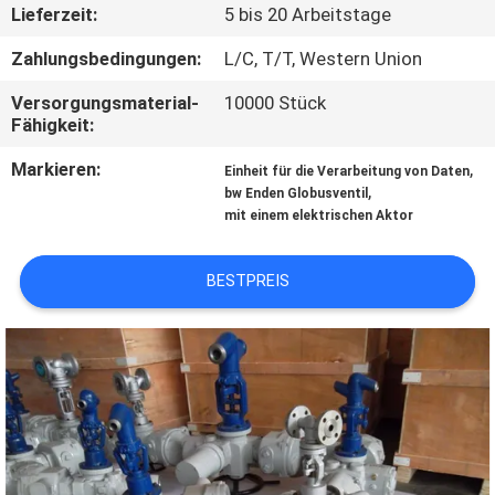
Lieferzeit:
5 bis 20 Arbeitstage
KONTAKT
Zahlungsbedingungen:
L/C, T/T, Western Union
MIT
Versorgungsmaterial-
10000 Stück
UNS
Fähigkeit:
Markieren:
,
Einheit für die Verarbeitung von Daten
NEUIGKEITEN
,
bw Enden Globusventil
mit einem elektrischen Aktor
BITTE
BESTPREIS
UM
EIN
ANGEBOT
SITEMAP